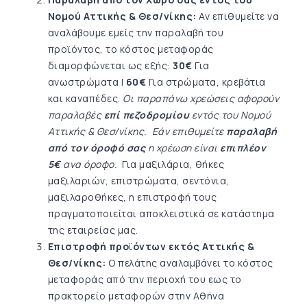
Νομού Αττικής & Θεσ/νίκης:
Αν επιθυμείτε να
αναλάβουμε εμείς την παραλαβή του
προϊόντος, το κόστος μεταφοράς
διαμορφώνεται ως εξής:
30€
Για
ανωστρώματα |
60€
Για στρώματα, κρεβάτια
και καναπέδες.
Οι παραπάνω χρεώσεις αφορούν
παραλαβές
επί πεζοδρομίου
εντός του Νομού
Αττικής & Θεσ/νίκης. Εάν επιθυμείτε
παραλαβή
από τον όροφό σας
η χρέωση είναι
επιπλέον
5€
ανα όροφο.
Για μαξιλάρια, θήκες
μαξιλαριών, επιστρώματα, σεντόνια,
μαξιλαροθήκες, η επιστροφή τους
πραγματοποιείται αποκλειστικά σε κατάστημα
της εταιρείας μας.
Επιστροφή προ
ϊ
όντων εκτός Αττικής
&
Θεσ/νίκης
:
Ο πελάτης αναλαμβάνει το κόστος
μεταφοράς από την περιοχή του εως το
πρακτορείο μεταφορών στην Αθήνα