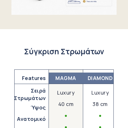
Σύγκριση Στρωμάτων
Features
MAGMA
DIAMOND
Σειρά
Luxury
Luxury
P
Στρωμάτων
40 cm
38 cm
Ύψος
•
•
Ανατομικό
•
•