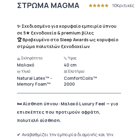
ΣΤΡΩΜΑ MAGMA
10
Κριτικές
✨ Σχεδιασμένο για κορυφαία εμπειρία ύπνου
σε 5★ ξενοδοχεία & premium βίλες
🏆 Βραβευμένο στα Sleep Awards ως κορυφαίο
στρώμα πολυτελών ξενοδοχείων
Σκληρότητα
Ύψος
Μαλακό
40 cm
Υλικό
Ελατήρια
Natural Latex™ -
ComfortCoils™
Memory Foam™
2000
🛏️ Αίσθηση ύπνου: Μαλακό Luxury Feel — για
επισκέπτες που προτιμούν αφράτη,
πολυτελή αίσθηση.
✔ Αναβαθμίζει την εμπειρία διαμονής και την