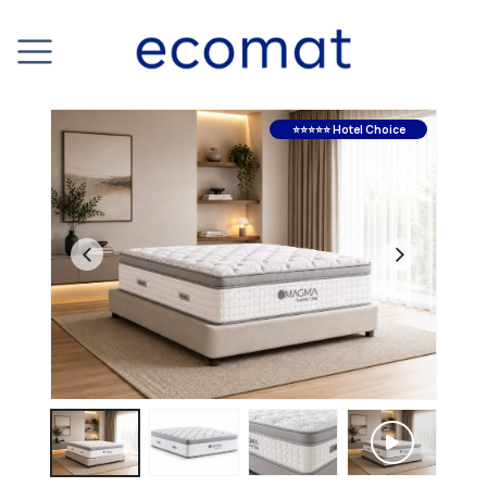
⭐⭐⭐⭐⭐ Hotel Choice