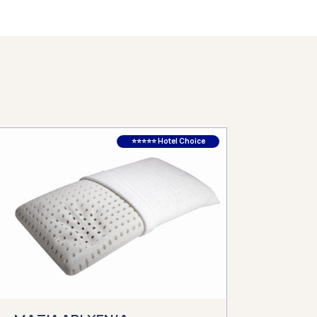
⭐⭐⭐⭐⭐ Hotel Choice