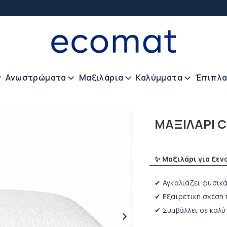
Ανωστρώματα
Μαξιλάρια
Καλύμματα
Έπιπλ
ΜΑΞΙΛΑΡI 
🔥 No1 σε πωλήσεις
✨ Μαξιλάρι για ξεν
✔ Αγκαλιάζει φυσικά
✔ Εξαιρετική σχέση 
✔ Συμβάλλει σε καλύ