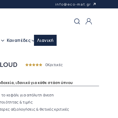
info@eco-mat.gr
α
Καναπέδες
Λιανική
CLOUD
0
Κριτικές
οδοχεία, ιδανικό για κάθε στάση ύπνου
 το κεφάλι για απόλυτη άνεση
ποιότητας & τιμής
τερες αξιολογήσεις & θετικές κριτικές