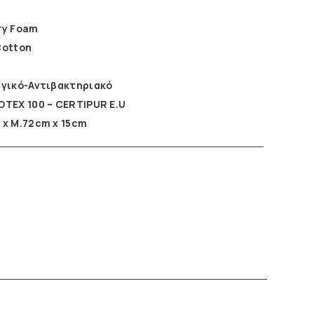
ry Foam
Cotton
γικό-Αντιβακτηριακό
OTEX 100 –
CERTIPUR E.U
 x Μ.72cm x 15cm