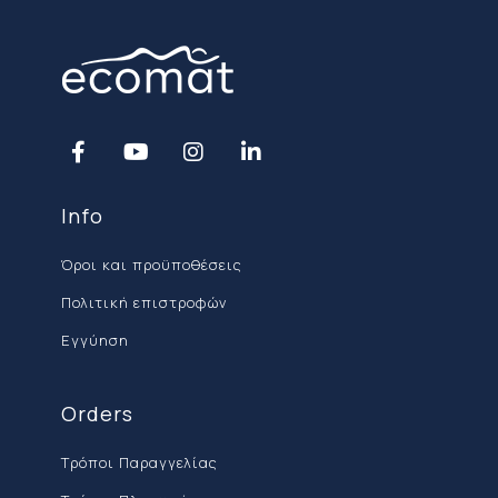
την άνεση ή την αντοχή του
προϊόντος.
Μηχανισμούς:
Κινητά μηχανικά
μέρη για καναπέδες και κρεβάτια
με αποθηκευτικό χώρο μετά τα
δύο
(2) έτη
από την αγορά τους.
Υφάσματα:
Τα υφάσματα για
καναπέδες και κρεβάτια μετά τα
δύο
(2) έτη
από την αγορά τους.
Info
Όροι και προϋποθέσεις
ΔΙΑΔΙΚΑΣΙΑ ΑΙΤΗΜΑΤΟΣ ΕΓΓΥΗΣΗΣ
Πολιτική επιστροφών
Σε περίπτωση που αντιμετωπίσετε
κάποιο πρόβλημα, παρακαλούμε
Εγγύηση
στείλτε ένα email στο
info@eco-
mat.gr
επισυνάπτοντας:
Orders
Την
Απόδειξη Αγοράς
σας.
Φωτογραφίες ή Βίντεο
που να
Τρόποι Παραγγελίας
δείχνουν καθαρά το πρόβλημα.