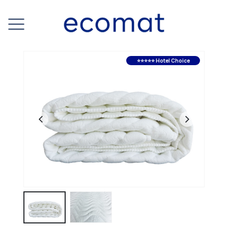
⭐⭐⭐⭐⭐ Hotel Choice