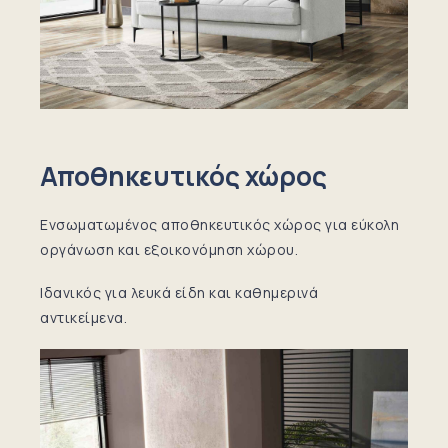
Οι παραγγελίες στρωμάτων και
ανωστρωμάτων ΕΙΔΙΚΩΝ ΔΙΑΣΤΑΣΕΩΝ
δεν μπορούν να επιστραφούν/
ακυρωθούν.
ΣΗΜΑΝΤΙΚΗ ΕΞΑΙΡΕΣΗ ΓΙΑ ΛΟΓΟΥΣ
ΥΓΙΕΙΝΗΣ
Αποθηκευτικός χώρος
Σύμφωνα με τον νόμο (Ν. 2251/1994,
άρθρο 3ιβ, παρ. ε), το δικαίωμα
Ενσωματωμένος αποθηκευτικός χώρος για εύκολη
υπαναχώρησης
ΔΕΝ ισχύει
για
οργάνωση και εξοικονόμηση χώρου.
προϊόντα τα οποία “δεν είναι
κατάλληλα προς επιστροφή για λόγους
Ιδανικός για λευκά είδη και καθημερινά
προστασίας της υγείας ή για λόγους
αντικείμενα.
υγιεινής” και τα οποία
“έχουν
αποσφραγιστεί μετά την
παράδοση”
. Αυτό περιλαμβάνει
προϊόντα όπως:
Στρώματα
|
Ανωστρώματα |
Μαξιλάρια
|
Καλύμματα | Κρεβάτια