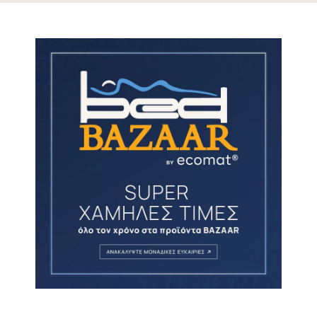
ΔΙΑΔΙΚΑΣΙΑ ΕΠΙΣΤΡΟΦΗΣ ΧΡΗΜΑΤΩΝ
Μετά την παραλαβή και τον έλεγχο του
επιστρεφόμενου προϊόντος, και
εφόσον πληρούνται όλες οι
προϋποθέσεις, η επιστροφή των
χρημάτων σας θα ολοκληρωθεί εντός
7-10 εργάσιμων ημερών, με τον ίδιο
τρόπο που πραγματοποιήθηκε η αρχική
πληρωμή.