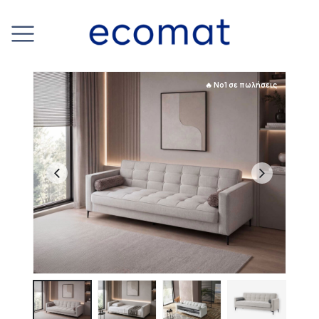
🔥 No1 σε πωλήσεις