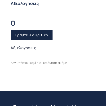
στο προϊόν κατα την μεταφορά
Αξιολογήσεις
έως και το πρακτορείο μεταφορών
στην Αθήνα.
Επιστροφές μέσω Courier:
Το
0
κόστος μεταφοράς είναι
10€
για
μαξιλάρια, θήκες μαξιλαριών,
επιστρώματα, σεντόνια,
Γράψτε μια κριτική
μαξιλαροθήκες.
Αξιολογήσεις
ΔΙΑΔΙΚΑΣΙΑ ΕΠΙΣΤΡΟΦΗΣ ΧΡΗΜΑΤΩΝ
Δεν υπάρχει καμία αξιολόγηση ακόμη.
Μετά την παραλαβή και τον έλεγχο του
επιστρεφόμενου προϊόντος, και
εφόσον πληρούνται όλες οι
προϋποθέσεις, η επιστροφή των
χρημάτων σας θα ολοκληρωθεί εντός
7-10 εργάσιμων ημερών, με τον ίδιο
τρόπο που πραγματοποιήθηκε η αρχική
πληρωμή.