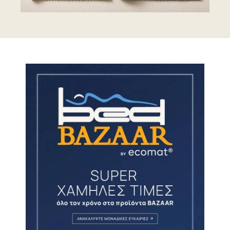
υπαναχώρησης
ΔΕΝ ισχύει
για
προϊόντα τα οποία “δεν είναι
κατάλληλα προς επιστροφή για λόγους
προστασίας της υγείας ή για λόγους
υγιεινής” και τα οποία
“έχουν
αποσφραγιστεί μετά την
παράδοση”
. Αυτό περιλαμβάνει
προϊόντα όπως:
Στρώματα
|
Ανωστρώματα |
Μαξιλάρια
|
Καλύμματα | Κρεβάτια
Ως εκ τούτου, τα παραπάνω προϊόντα
δεν μπορούν να επιστραφούν εφόσον
έχει ανοιχτεί η προστατευτική,
σφραγισμένη συσκευασία τους.
ΔΙΑΔΙΚΑΣΙΑ & ΚΟΣΤΟΣ ΕΠΙΣΤΡΟΦΗΣ
Επιστροφή στις Εγκαταστάσεις
μας:
Μπορείτε να επιστρέψετε το